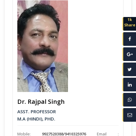
1k
Share
Dr. Rajpal Singh
ASST. PROFESSOR
M.A (HINDI), PHD.
Mobile:
9927520388/9410325976
Email :