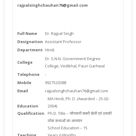
rajpalsinghchauhan76@gmail.com
Full Name
Dr. Rajpal Singh
Designation
Assistant Professor
Department
Hindi
Dr. S.N.N. Government Degree
College
College, Vedikhal, Pauri Garhwal
Telephone
-
Mobile
9927520388
Email
rajpalsinghchauhan76@gmail.com
MA Hindi, Ph. D. (Awarded – 25-02-
Education
2004)
Qualification
Ph.D. Title – जौनसारी बाबरी बोली एवं उसकी
लोक कथाओं का अध्ययन
School Education – 15
Teaching
Years 6 Months